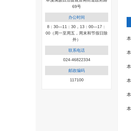
本溪满族自治县观音阁街道政府路
69号
办公时间
8：30—11：30，13：00—17：
00（周一至周五，周末和节假日除
本
外）
联系电话
本
024-46822334
本
邮政编码
117100
本
本