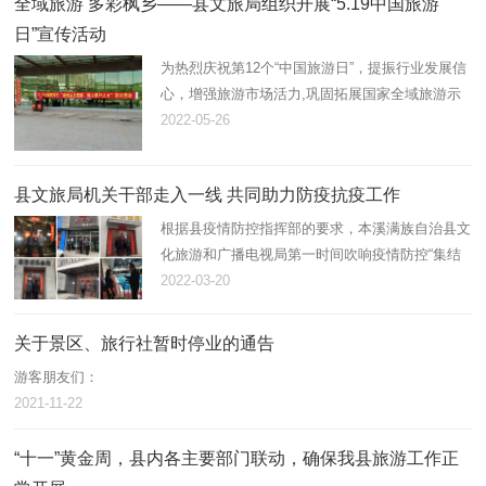
心、本溪满族自治县旅游行…
全域旅游 多彩枫乡——县文旅局组织开展“5.19中国旅游
日”宣传活动
为热烈庆祝第12个“中国旅游日”，提振行业发展信
心，增强旅游市场活力,巩固拓展国家全域旅游示
范区创建成果，5月19日，县文旅局组织开展5.19
2022-05-26
中国旅游日“全域生态旅游 魅力枫叶之乡”宣传活
动。
县文旅局机关干部走入一线 共同助力防疫抗疫工作
根据县疫情防控指挥部的要求，本溪满族自治县文
化旅游和广播电视局第一时间吹响疫情防控“集结
号”，本溪满族自治县文化旅游和广播电视局以疫
2022-03-20
为令、闻令而动，深入基层一线，共同助力防疫抗
疫工作。
关于景区、旅行社暂时停业的通告
游客朋友们：
2021-11-22
“十一”黄金周，县内各主要部门联动，确保我县旅游工作正