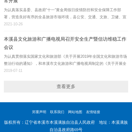
常开展
为认真落实县委、县政府“十一”黄金周假日疫情防控和安全保障工作部
署，营造良好有序的全县旅游市场环境，县公安、交通、文旅、卫健、宣
传、林业等部门通力合作，鼎力支持，加强疫情防控力度及综合整治旅游
2021-10-26
市场秩…
本溪县文化旅游和广播电视局召开安全生产暨信访维稳工作
会议
为认真贯彻落实国家文化和旅游部《关于开展2019年全国文化和旅游市场
整治行动的通知》，和本溪市文化旅游和广播电视局制定的《关于开展全
市文化和旅游市场整治行动的方案》，保障本溪县文化和旅游市场有序平
2019-07-11
稳运营…
查看更多
郑重声明
联系我们
网站地图
友情链接
版权所有：辽宁省本溪市本溪满族自治县人民政府 地址：本溪满族
自治县政府路69号