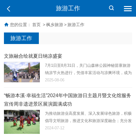
旅游工作
您的位置：
首页
>
枫乡旅游
>
旅游工作
旅游工作
文旅融合绘就夏日纳凉盛宴
7月1日至8月31日，关门山森林公园神秘苗寨旅游
纳凉节火热进行，凭借丰富活动与凉爽环境，成为
夏季旅游热门地。
2025-08-06
“畅游本溪·幸福生活”2024年中国旅游日主题月暨文化馆服务
宣传周非遗进景区展演圆满成功
为推动旅游业高度发展、深入发展绿色旅游，积极
倡导文明旅游，推进文化和旅游深度融合；充分发
挥文化馆弘扬社会主义核心价值观主阵地作用，提
2024-07-12
升公共文化机构服务效能；进一步提高人民群众对