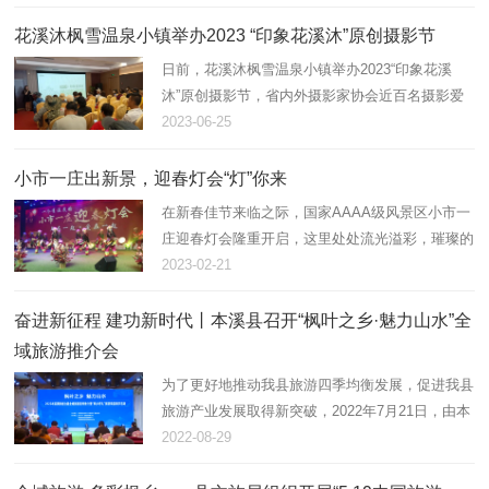
非物质文化遗产保护意识…
花溪沐枫雪温泉小镇举办2023 “印象花溪沐”原创摄影节
日前，花溪沐枫雪温泉小镇举办2023“印象花溪
沐”原创摄影节，省内外摄影家协会近百名摄影爱
好者来到花溪沐枫雪温泉小镇，对花溪沐景区进行
2023-06-25
摄影采风。
小市一庄出新景，迎春灯会“灯”你来
在新春佳节来临之际，国家AAAA级风景区小市一
庄迎春灯会隆重开启，这里处处流光溢彩，璀璨的
华灯将枫乡年味烘托得更加浓烈，小市一庄迎春灯
2023-02-21
会，只“灯”你来。
奋进新征程 建功新时代丨本溪县召开“枫叶之乡·魅力山水”全
域旅游推介会
为了更好地推动我县旅游四季均衡发展，促进我县
旅游产业发展取得新突破，2022年7月21日，由本
溪满族自治县文化旅游和广播电视局主办，辽宁小
2022-08-29
市一庄集团有限公司、本溪满族自治县融媒体中