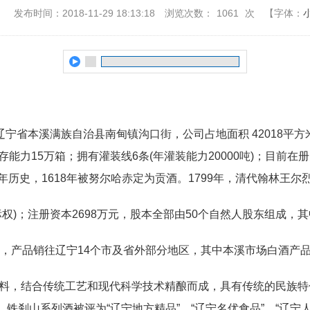
：
发布时间：2018-11-29 18:13:18
浏览次数：
1061
次
【字体：
辽宁省本溪满族自治县南甸镇沟口街，公司占地面积 42018平方
存能力15万箱；拥有灌装线6条(年灌装能力20000吨)；目前在
余年历史，1618年被努尔哈赤定为贡酒。1799年，清代翰林王
权)；注册资本2698万元，股本全部由50个自然人股东组成，其
品，产品销往辽宁14个市及省外部分地区，其中本溪市场白酒产品
料，结合传统工艺和现代科学技术精酿而成，具有传统的民族特
。铁刹山系列酒被评为“辽宁地方精品”、“辽宁名优食品”、“辽宁