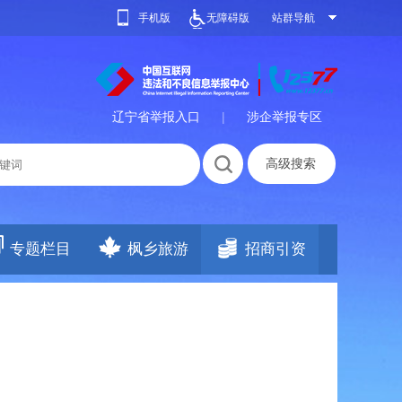
手机版
无障碍版
站群导航
辽宁省举报入口
|
涉企举报专区
高级搜索
专题栏目
枫乡旅游
招商引资