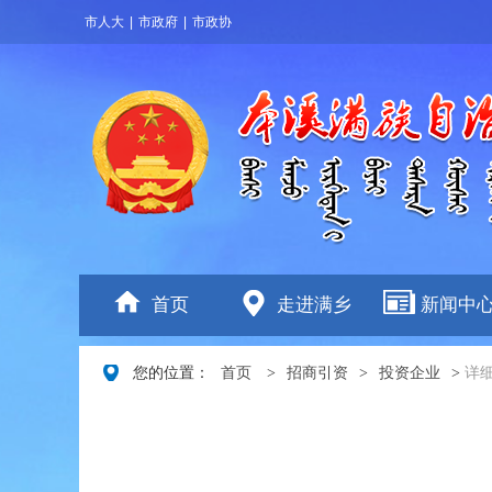
市人大
|
市政府
|
市政协
首页
走进满乡
新闻中
您的位置：
首页
>
招商引资
>
投资企业
>
详