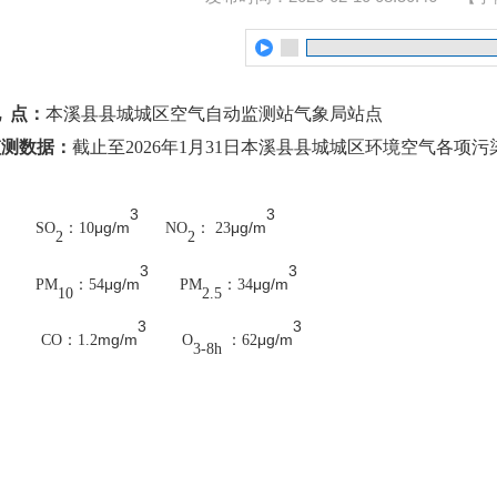
 点：
本溪县县城城区空气自动监测站气象局站点
监测数据：
截止至
202
6
年1月31日本溪县县城城区环境空气各项污
3
3
μg/m
μg/m
SO
：
10
NO
：
2
3
2
2
3
3
μg/m
μg/m
PM
：54
PM
：34
10
2.5
3
3
mg/m
μg/m
CO
：
1.
2
O
：62
3-8h