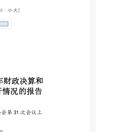
体：
小
大
】