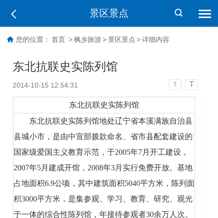
景区景点
您的位置：
首页
>
枫乡旅游
>
景区景点
>
详细内容
东北抗联史实陈列馆
T
2014-10-15 12:54:31
T
东北抗联史实陈列馆
东北抗联史实陈列馆地处辽宁省本溪满族自治县
县城小市，是由中宣部拨款命名、省市县配套建设的
国家级爱国主义教育示范，于2005年7月开工建设，
2007年5月建成开馆，2008年3月实行免费开放。基地
占地面积6.9公顷，其中建筑面积5040平方米，陈列面
积3000平方米，是集参观、学习、教育、研究、观光
于一体的综合性陈列馆，年接待参观者30余万人次。