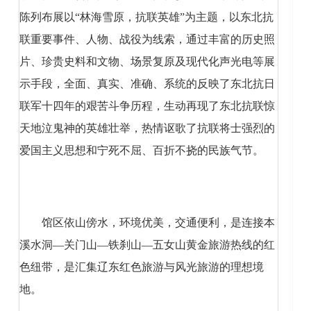
陈列布展以“林海雪原，抗联英雄”为主题，以东北抗
联重要事件、人物、战役为线索，通过丰富的历史照
片、珍贵史料和文物、场景复原及现代化声光电等展
示手段，全面、真实、准确、系统的反映了东北抗日
联军十四年的艰苦斗争历程，生动再现了东北抗联惊
天地泣鬼神的英雄壮举，热情讴歌了抗联将士强烈的
爱国主义思想和宁死不屈、百折不挠的民族气节。
馆区依山傍水，环境优美，交通便利，是连接本
溪水洞—关门山—铁刹山—五女山黄金旅游热线的红
色纽带，是汇集辽东红色旅游与风光旅游的理想境
地。