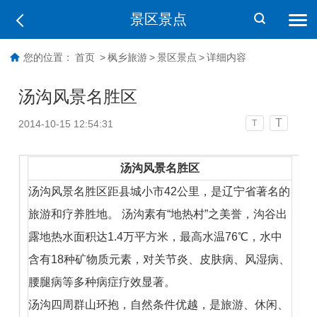
景区景点
您的位置：
首页
>
枫乡旅游
>
景区景点
>
详细内容
汤沟风景名胜区
T
2014-10-15 12:54:31
T
汤沟风景名胜区
汤沟风景名胜区距县城小市42公里，是辽宁省著名的
旅游和疗养胜地。 汤沟素有“地热村”之美誉，沟谷出
露地热水面积达1.4万平方米，最高水温76℃，水中
含有18种矿物质元素，对关节炎、皮肤病、风湿病、
腰腿病等多种病症疗效显著。
汤沟四周群山环抱，自然条件优越，是旅游、休闲、